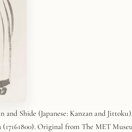
an and Shide (Japanese: Kanzan and Jittoku
u (17161800). Original from The MET Museu