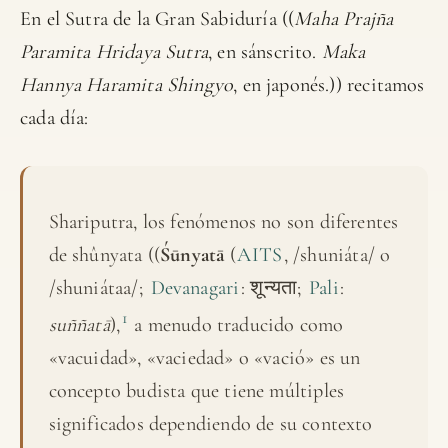
En el Sutra de la Gran Sabiduría ((
Maha Prajña
Paramita Hridaya Sutra
, en sánscrito.
Maka
Hannya Haramita Shingyo
, en japonés.)) recitamos
cada día:
Shariputra, los fenómenos no son diferentes
de shûnyata ((
Śūnyatā
(
AITS
, /shuniáta/ o
/shuniátaa/;
Devanagari
: शून्यता;
Pali
:
1
suññatā
),
​ a menudo traducido como
«vacuidad», «vaciedad» o «vació» es un
concepto budista que tiene múltiples
significados dependiendo de su contexto