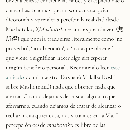
bóveda celeste contiene las nubes y el espacio vacío
entre ellas, tenemos que trascender cualquier
dicotomía y aprender a percibir la realidad desde
Mushotoku, ((
Mushotoku
es una expresión zen (無
所得) que podría traducirse literalmente como ‘no
provecho’, ‘no obtención’, o ‘nada que obtener’, lo
que viene a significar ‘hacer algo sin esperar
ningún beneficio personal’. Recomiendo leer
este
artículo
de mi maestro Dokushô Villalba Roshi
sobre Mushotoku.)) nada que obtener, nada que
aferrar. Cuando dejamos de buscar algo a lo que
aferrarnos, cuando dejamos de tratar de alcanzar o
rechazar cualquier cosa, nos situamos en la Vía. La
percepción desde
mushotoku
es libre de las