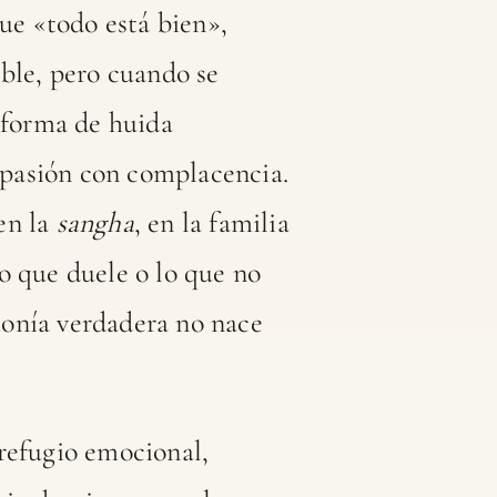
que «todo está bien»,
ible, pero cuando se
a forma de huida
mpasión con complacencia.
 en la
sangha
, en la familia
o que duele o lo que no
rmonía verdadera no nace
efugio emocional,