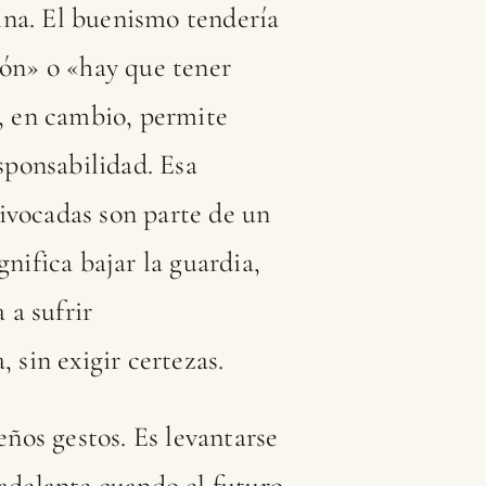
ina. El buenismo tendería
ión» o «hay que tener
l, en cambio, permite
esponsabilidad. Esa
ivocadas son parte de un
nifica bajar la guardia,
 a sufrir
 sin exigir certezas.
eños gestos. Es levantarse
 adelante cuando el futuro