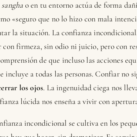
a
sangha
o en tu entorno actúa de forma dañ
 como «seguro que no lo hizo con mala intenc
ntar la situación. La confianza incondiciona
 con firmeza, sin odio ni juicio, pero con r
comprensión de que incluso las acciones equ
 incluye a todas las personas. Confiar no sig
cerrar los ojos
. La ingenuidad ciega nos lleva
ianza lúcida nos enseña a vivir con apertura,
onfianza incondicional se cultiva en los pequ
que hay que hacer, sin dramatizar. Es seguir